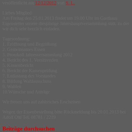
veröffentlicht am
12/12/2012
von
S. L.
Liebes Mitglied
Am Freitag den 25.01.2013 findet um 19.00 Uhr im Gasthaus
Eigenstetter unsere diesjährige Jahreshauptversammlung statt, zu der
wir dich sehr herzlich einladen.
Tagesordnung:
1. Eröffnung und Begrüßung
2. Gemeinsames Essen
3. Protokoll Jahresversammlung 2012
4. Bericht des 1. Vorsitzenden
5. Kassenbericht
6. Bericht der Kassenprüfung
7. Entlastung des Vorstandes
8. Bildung Wahlausschuss
9. Wahlen
10.Wünsche und Anträge
Wir freuen uns auf zahlreiches Erscheinen
Wegen der Essenbestellung bitte Rückmeldung bis 20.01.2013 bei
Adolf Ottl Tel. 08781 / 2219
Beiträge durchsuchen