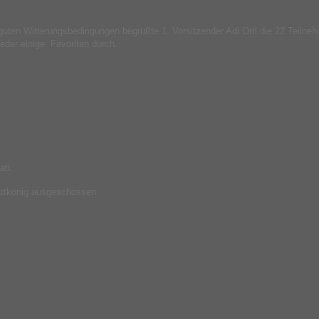
i guten Witterungsbedingungen begrüßte 1. Vorsitzender Adi Ottl die 22 Teiln
eder einige Favoriten durch.
att.
lattkönig ausgeschossen.