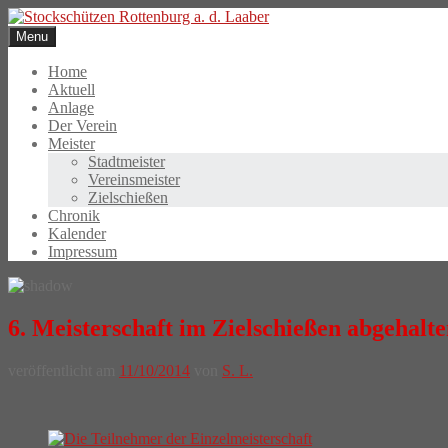
Skip
to
Menu
content
Home
Aktuell
Anlage
Der Verein
Meister
Stadtmeister
Vereinsmeister
Zielschießen
Chronik
Kalender
Impressum
6. Meisterschaft im Zielschießen abgehalt
veröffentlicht am
11/10/2014
von
S. L.