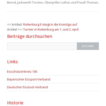
Bernd, Jackwerth Torsten, Oberpriller Lothar und Preuß Thomas.
Post
<< Artikel:
Rottenburg II steigt in die Kreisliga auf
navigation
Artikel >>:
Turnier in Rottenburg am 1. und 2. April
Beiträge durchsuchen
Links
Eisschützenkreis 106
Bayerischer Eissport-Verband
Deutscher Eisstock-Verband
Historie