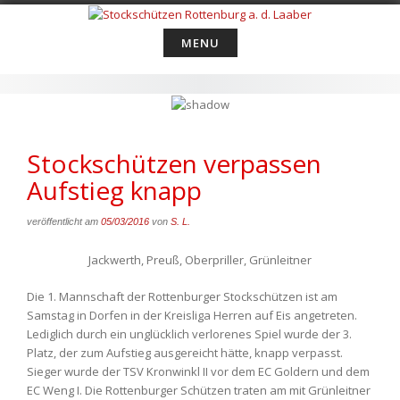
Skip
to
MENU
content
Stockschützen verpassen
Aufstieg knapp
veröffentlicht am
05/03/2016
von
S. L.
Jackwerth, Preuß, Oberpriller, Grünleitner
Die 1. Mannschaft der Rottenburger Stockschützen ist am
Samstag in Dorfen in der Kreisliga Herren auf Eis angetreten.
Lediglich durch ein unglücklich verlorenes Spiel wurde der 3.
Platz, der zum Aufstieg ausgereicht hätte, knapp verpasst.
Sieger wurde der TSV Kronwinkl II vor dem EC Goldern und dem
EC Weng I. Die Rottenburger Schützen traten am mit Grünleitner