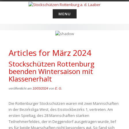
Skip
to
MENU
content
Articles for März 2024
Stockschützen Rottenburg
beenden Wintersaison mit
Klassenerhalt
veröffentlicht am
10/03/2024
von
E. G.
Die Rottenburger Stockschützen waren mit zwei Mannschaften
in der Bezirksliga West, des Eisstockbezirks 1, vertreten. Am
ersten Spieltag, des 28 Mannschaften starken
Teilnehmerfeldes, der in Deggendorf ausgetragen wurde, lief
es für beide Moarschaften nicht besonders gut. So fand sich