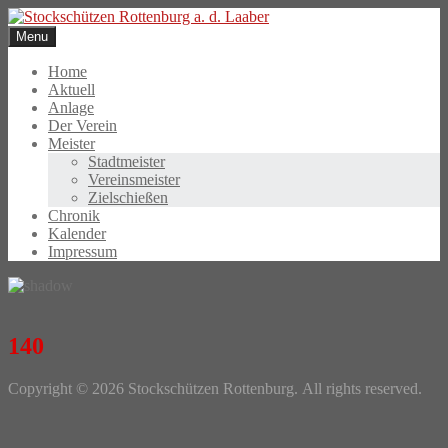
Skip
to
Menu
content
Home
Aktuell
Anlage
Der Verein
Meister
Stadtmeister
Vereinsmeister
Zielschießen
Chronik
Kalender
Impressum
140
Photo
Copyright © 2026 Stockschützen Rottenburg. All rights reserved.
Navigation