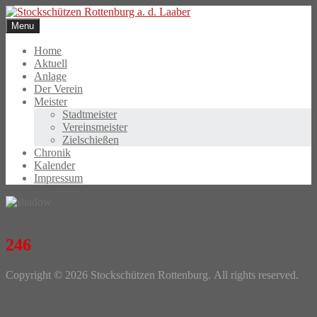
Skip
to
Menu
content
Home
Aktuell
Anlage
Der Verein
Meister
Stadtmeister
Vereinsmeister
Zielschießen
Chronik
Kalender
Impressum
246
Photo
Copyright © 2026 Stockschützen Rottenburg. All rights reserved.
Navigation