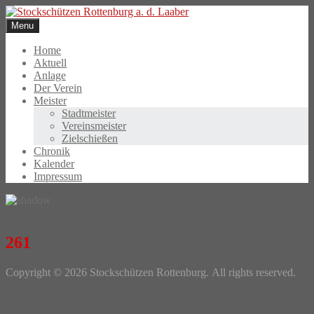
Skip
to
Menu
content
Home
Aktuell
Anlage
Der Verein
Meister
Stadtmeister
Vereinsmeister
Zielschießen
Chronik
Kalender
Impressum
261
Photo
Copyright © 2026 Stockschützen Rottenburg. All rights reserved.
Navigation