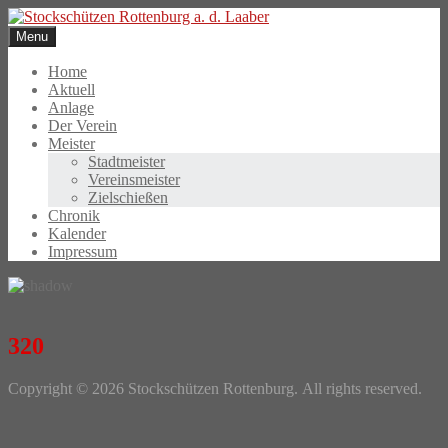
Skip
to
Menu
content
Home
Aktuell
Anlage
Der Verein
Meister
Stadtmeister
Vereinsmeister
Zielschießen
Chronik
Kalender
Impressum
320
Photo
Copyright © 2026 Stockschützen Rottenburg. All rights reserved.
Navigation