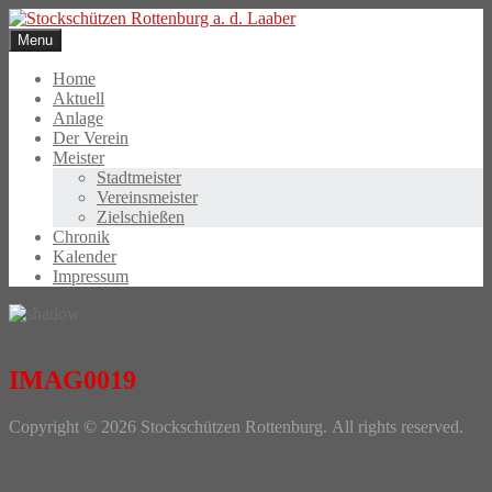
Skip
to
Menu
content
Home
Aktuell
Anlage
Der Verein
Meister
Stadtmeister
Vereinsmeister
Zielschießen
Chronik
Kalender
Impressum
IMAG0019
Photo
Copyright © 2026 Stockschützen Rottenburg. All rights reserved.
Navigation