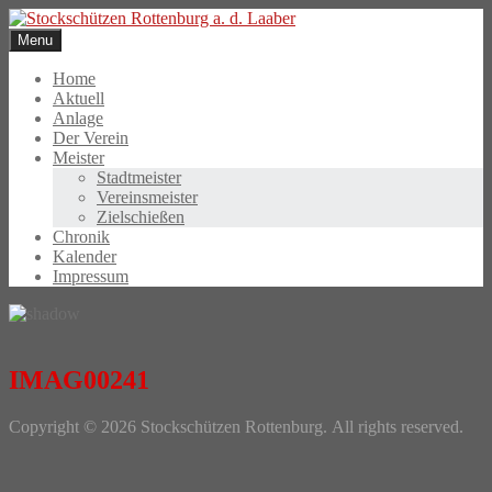
Skip
to
Menu
content
Home
Aktuell
Anlage
Der Verein
Meister
Stadtmeister
Vereinsmeister
Zielschießen
Chronik
Kalender
Impressum
IMAG00241
Photo
Copyright © 2026 Stockschützen Rottenburg. All rights reserved.
Navigation