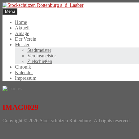
Skip
to
Menu
content
Home
Aktuell
Anlage
Der Verein
Meister
Stadtmeister
Vereinsmeister
Zielschießen
Chronik
Kalender
Impressum
IMAG0029
Photo
Copyright © 2026 Stockschützen Rottenburg. All rights reserved.
Navigation