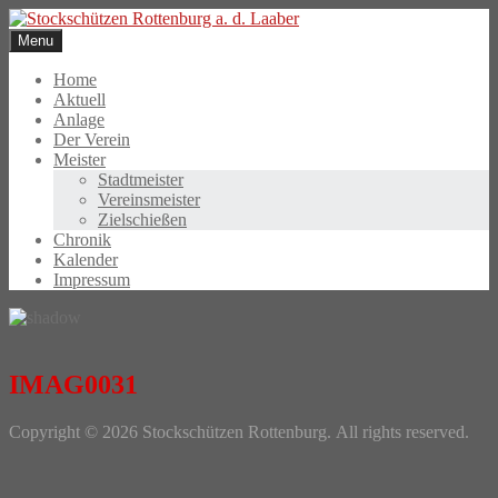
Skip
to
Menu
content
Home
Aktuell
Anlage
Der Verein
Meister
Stadtmeister
Vereinsmeister
Zielschießen
Chronik
Kalender
Impressum
IMAG0031
Photo
Copyright © 2026 Stockschützen Rottenburg. All rights reserved.
Navigation