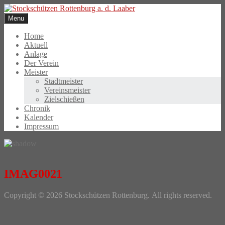
Skip
to
Menu
content
Home
Aktuell
Anlage
Der Verein
Meister
Stadtmeister
Vereinsmeister
Zielschießen
Chronik
Kalender
Impressum
IMAG0021
Photo
Copyright © 2026 Stockschützen Rottenburg. All rights reserved.
Navigation