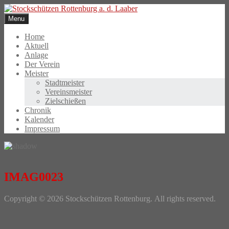
Skip
to
Menu
content
Home
Aktuell
Anlage
Der Verein
Meister
Stadtmeister
Vereinsmeister
Zielschießen
Chronik
Kalender
Impressum
IMAG0023
Photo
Copyright © 2026 Stockschützen Rottenburg. All rights reserved.
Navigation