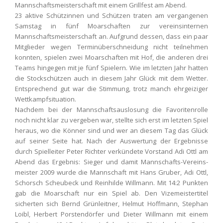
Mannschaftsmeisterschaft mit einem Grillfest am Abend.
23 aktive Schützinnen und Schützen traten am vergangenen
Samstag in fünf Moarschaften zur vereinsinternen
Mannschaftsmeisterschaft an. Aufgrund dessen, dass ein paar
Mitglieder wegen Terminüberschneidung nicht teilnehmen
konnten, spielen zwei Moarschaften mit Hof, die anderen drei
Teams hingegen mit je fünf Spielern. Wie im letzten Jahr hatten
die Stockschützen auch in diesem Jahr Glück mit dem Wetter.
Entsprechend gut war die Stimmung, trotz manch ehrgeiziger
Wettkampfsituation.
Nachdem bei der Mannschaftsauslosung die Favoritenrolle
noch nicht klar zu vergeben war, stellte sich erst im letzten Spiel
heraus, wo die Könner sind und wer an diesem Tag das Glück
auf seiner Seite hat. Nach der Auswertung der Ergebnisse
durch Spielleiter Peter Richter verkündete Vorstand Adi Ottl am
Abend das Ergebnis: Sieger und damit Mannschafts-Vereins­
meis­ter 2009 wurde die Mannschaft mit Hans Gruber, Adi Ottl,
Schorsch Scheubeck und Reinhilde Willmann. Mit 14:2 Punkten
gab die Moarschaft nur ein Spiel ab. Den Vizemeistertitel
sicherten sich Bernd Grünleitner, Helmut Hoffmann, Stephan
Loibl, Herbert Porstendörfer und Dieter Willmann mit einem