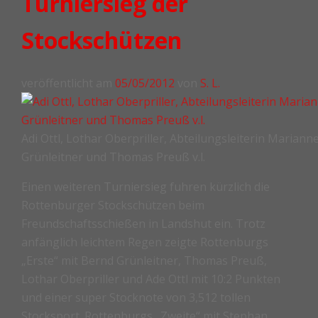
Turniersieg der
Stockschützen
veröffentlicht am
05/05/2012
von
S. L.
Adi Ottl, Lothar Oberpriller, Abteilungsleiterin Mariann
Grünleitner und Thomas Preuß v.l.
Einen weiteren Turniersieg fuhren kürzlich die
Rottenburger Stockschützen beim
Freundschaftsschießen in Landshut ein. Trotz
anfänglich leichtem Regen zeigte Rottenburgs
„Erste“ mit Bernd Grünleitner, Thomas Preuß,
Lothar Oberpriller und Ade Ottl mit 10:2 Punkten
und einer super Stocknote von 3,512 tollen
Stocksport. Rottenburgs „Zweite“ mit Stephan