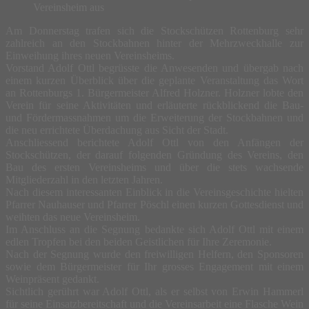
Vereinsheim aus
Am Donnerstag trafen sich die Stockschützen Rottenburg sehr
zahlreich an den Stockbahnen hinter der Mehrzweckhalle zur
Einweihung ihres neuen Vereinsheims.
Vorstand Adolf Ottl begrüsste die Anwesenden und übergab nach
einem kurzen Überblick über die geplante Veranstaltung das Wort
an Rottenburgs 1. Bürgermeister Alfred Holzner. Holzner lobte den
Verein für seine Aktivitäten und erläuterte rückblickend die Bau-
und Fördermassnahmen um die Erweiterung der Stockbahnen und
die neu errichtete Überdachung aus Sicht der Stadt.
Anschliessend berichtete Adolf Ottl von den Anfängen der
Stockschützen, der darauf folgenden Gründung des Vereins, den
Bau des ersten Vereinsheims und über die stets wachsende
Mitgliederzahl in den letzten Jahren.
Nach diesem interessanten Einblick in die Vereinsgeschichte hielten
Pfarrer Nauhauser und Pfarrer Pöschl einen kurzen Gottesdienst und
weihten das neue Vereinsheim.
Im Anschluss an die Segnung bedankte sich Adolf Ottl mit einem
edlen Tropfen bei den beiden Geistlichen für Ihre Zeremonie.
Nach der Segnung wurde den freiwilligen Helfern, den Sponsoren
sowie dem Bürgermeister für Ihr grosses Engagement mit einem
Weinpräsent gedankt.
Sichtlich gerührt war Adolf Ottl, als er selbst von Erwin Hammerl
für seine Einsatzbereitschaft und die Vereinsarbeit eine Flasche Wein