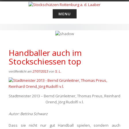
Skip
to
MENU
content
Handballer auch im
Stockschiessen top
veröffentlicht am
27/07/2013
von
S. L.
Stadtmeister 2013 – Bernd Grünleitner, Thomas Preus, Reinhard
Orend, Jörg Rudolfi v.l.
Autor: Bettina Schwarz
Dass sie nicht nur gut Handball spielen, sondern auch