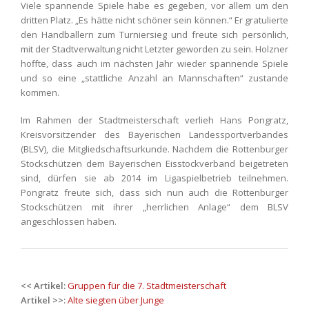
Viele spannende Spiele habe es gegeben, vor allem um den
dritten Platz. „Es hätte nicht schöner sein können.“ Er gratulierte
den Handballern zum Turniersieg und freute sich persönlich,
mit der Stadtverwaltung nicht Letzter geworden zu sein. Holzner
hoffte, dass auch im nächsten Jahr wieder spannende Spiele
und so eine „stattliche Anzahl an Mannschaften“ zustande
kommen.
Im Rahmen der Stadtmeisterschaft verlieh Hans Pongratz,
Kreisvorsitzender des Bayerischen Landessportverbandes
(BLSV), die Mitgliedschaftsurkunde. Nachdem die Rottenburger
Stockschützen dem Bayerischen Eisstockverband beigetreten
sind, dürfen sie ab 2014 im Ligaspielbetrieb teilnehmen.
Pongratz freute sich, dass sich nun auch die Rottenburger
Stockschützen mit ihrer „herrlichen Anlage“ dem BLSV
angeschlossen haben.
Post
<< Artikel:
Gruppen für die 7. Stadtmeisterschaft
navigation
Artikel >>:
Alte siegten über Junge