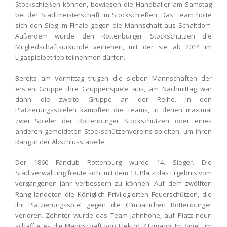
Stockschießen können, bewiesen die Handballer am Samstag
bei der Stadtmeisterschaft im Stockschießen. Das Team holte
sich den Sieg im Finale gegen die Mannschaft aus Schaltdorf.
Außerdem wurde den Rottenburger Stockschützen die
Mitgliedschaftsurkunde verliehen, mit der sie ab 2014 im
Ligaspielbetrieb teilnehmen dürfen.
Bereits am Vormittag trugen die sieben Mannschaften der
ersten Gruppe ihre Gruppenspiele aus, am Nachmittag war
dann die zweite Gruppe an der Reihe. In den
Platzierungsspielen kämpften die Teams, in denen maximal
zwei Spieler der Rottenburger Stockschützen oder eines
anderen gemeldeten Stockschützenvereins spielten, um ihren
Rang in der Abschlusstabelle.
Der 1860 Fanclub Rottenburg wurde 14. Sieger. Die
Stadtverwaltung freute sich, mit dem 13. Platz das Ergebnis vom
vergangenen Jahr verbessern zu können. Auf dem zwölften
Rang landeten die Königlich Privilegierten Feuerschützen, die
ihr Platzierungsspiel gegen die G’müatlichen Rottenburger
verloren. Zehnter wurde das Team Jahnhöhe, auf Platz neun
schaffte es die Mannschaft von Elektro Zitzmann. Im Spiel um