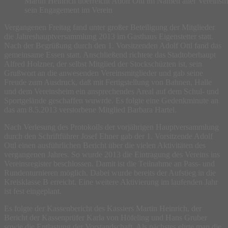
Martin Heinrich überreicht Adolf Ottl im Namen aller Vereinsm
sein Engagement im Verein
Vergangenen Freitag fand unter großer Beteiligung der Mitglieder
die Jahreshauptversammlung 2013 im Gasthaus Eigenstetter statt.
Nach der Begrüßung durch den 1. Vorsitzenden Adolf Ottl fand das
gemeinsame Essen statt. Anschließend richtete das Stadtoberhaupt
Alfred Holzner, der selbst Mitglied der Stockschüzten ist, sein
Grußwort an die anwesenden Vereinsmitglieder und gab seine
Freude zum Ausdruck, daß mit Fertigstellung von Bahnen, Halle
und dem Vereinsheim ein ansprechendes Areal auf dem Schul- und
Sportgelände geschaffen wuwrde. Es folgte eine Gedenkminute an
das am 8.5.2013 verstorbene Mitglied Barbara Hartel.
Nach Verlesung des Protokolls der vorjährigen Hauptversammlung
durch den Schriftführer Josef Ehner gab der 1. Vorsitzende Adolf
Ottl einen ausführlichen Bericht über die vielen Aktivitäten des
vergangenen Jahres. So wurde 2013 die Eintragung des Vereins ins
Vereinsregister beschlossen. Damit ist die Teilnahme an Pass- und
Rundenturnieren möglich. Dabei wurde bereits der Aufstieg in die
Kreisklasse B erreicht. Eine weitere Aktivierung im laufenden Jahr
ist fest eingeplant.
Es folgte der Kassenbericht des Kassiers Martin Heinrich, der
Bericht der Kassenprüfer Karla von Höfeling und Hans Gruber
sowie die Entlastung der Vorstandschaft. Als nächstes ehrte man die