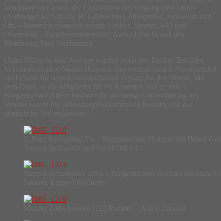
Vereinsmeister sowie die Eisschützen des vergangenen Jahres.
(Aufsteiger Kreisklasse B: Grümleitner, Oberpriller, Jackwerth und
Ottl – Mannschaftsmeisterschaft: Gruber, Sporrer, Will und
Obermeier – Einzelvereinsmeister: Anton Fröschl und den
Blattlkönig Fred Hoffmann).
Unter Wünsche und Anträge wurden noch div. Punkte diskutiert.
Vorstandsmitglied Martin Heinrich überreichste dem 1. Vorsitzenden
ein Präsent für seinen unermüdlichen Einsatz für den Verein. Mit
dem Dank an die Mitglieder für ihr Kommen und an den 1.
Bürgermeister Alfred Holzner für die stetige Unterstützung des
Vereins wurde die Jahreshauptversammlung beendet und der
gemütliche Teil eingeläutet.
3. Platz Kreispokal Eis – Bürgermeister Holzner mit Bernd Grün
Torsten Jackwerth und Adolf Ottl v.l.
Mannschaftsmeister 2013 – Bürgermeister Holzner mit Hans G
Sporrer, Eugen Obermeier
Meister Zielschiessen (122 Punkte) – Anton Fröschl