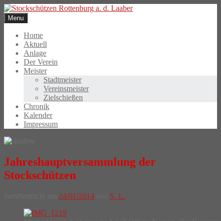
Skip
to
Menu
content
Home
Aktuell
Anlage
Der Verein
Meister
Stadtmeister
Vereinsmeister
Zielschießen
Chronik
Kalender
Impressum
Jahreshauptversammlung der
Stockschützen
veröffentlicht am
24/01/2014
von
S. L.