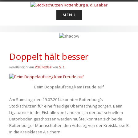
Skip
to
MENU
content
Doppelt hält besser
veröffentlicht am
20/07/2014
von
S. L.
Beim Doppelaufstieg kam Freude auf
Am Samstag, den 19.07.2014 konnten Rottenburg’s
Stockschützen für eine freudige Überraschung sorgen. Beim
Ligaturnier in der Eishalle von Landshut, in der auf schnellem
Betonboden geschossen werden mußte, konnten sich beide
Rottenburger Mannschaften den Aufstieg von der Kreisklasse B
in die Kreisklasse A sichern.