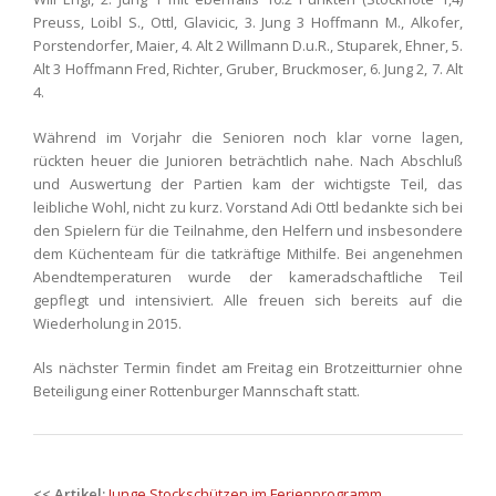
Preuss, Loibl S., Ottl, Glavicic, 3. Jung 3 Hoffmann M., Alkofer,
Porstendorfer, Maier, 4. Alt 2 Willmann D.u.R., Stuparek, Ehner, 5.
Alt 3 Hoffmann Fred, Richter, Gruber, Bruckmoser, 6. Jung 2, 7. Alt
4.
Während im Vorjahr die Senioren noch klar vorne lagen,
rückten heuer die Junioren beträchtlich nahe. Nach Abschluß
und Auswertung der Partien kam der wichtigste Teil, das
leibliche Wohl, nicht zu kurz. Vorstand Adi Ottl bedankte sich bei
den Spielern für die Teilnahme, den Helfern und insbesondere
dem Küchenteam für die tatkräftige Mithilfe. Bei angenehmen
Abendtemperaturen wurde der kameradschaftliche Teil
gepflegt und intensiviert. Alle freuen sich bereits auf die
Wiederholung in 2015.
Als nächster Termin findet am Freitag ein Brotzeitturnier ohne
Beteiligung einer Rottenburger Mannschaft statt.
Post
<< Artikel:
Junge Stockschützen im Ferienprogramm