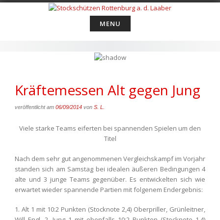
Skip
to
MENU
content
Kräftemessen Alt gegen Jung
veröffentlicht am
06/09/2014
von
S. L.
Viele starke Teams eiferten bei spannenden Spielen um den
Titel
Nach dem sehr gut angenommenen Vergleichskampf im Vorjahr
standen sich am Samstag bei idealen äußeren Bedingungen 4
alte und 3 junge Teams gegenüber. Es entwickelten sich wie
erwartet wieder spannende Partien mit folgenem Endergebnis:
1. Alt 1 mit 10:2 Punkten (Stocknote 2,4) Oberpriller, Grünleitner,
Will Engl, 2. Jung 1 mit ebenfalls 10:2 Punkten (Stocknote 1,4)