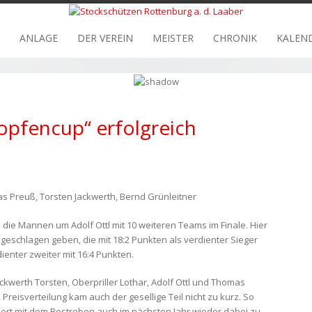
ANLAGE
DER VEREIN
MEISTER
CHRONIK
KALEN
opfencup“ erfolgreich
omas Preuß, Torsten Jackwerth, Bernd Grünleitner
 die Mannen um Adolf Ottl mit 10 weiteren Teams im Finale. Hier
eschlagen geben, die mit 18:2 Punkten als verdienter Sieger
enter zweiter mit 16:4 Punkten.
kwerth Torsten, Oberpriller Lothar, Adolf Ottl und Thomas
reisverteilung kam auch der gesellige Teil nicht zu kurz. So
tiert mit dem Bestreben auch im nächsten Jahr wieder dabei zu