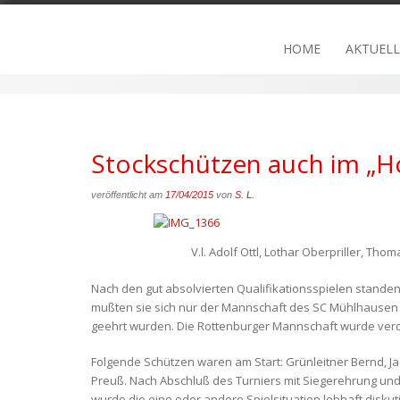
Skip
to
HOME
AKTUELL
content
Stockschützen auch im „H
veröffentlicht am
17/04/2015
von
S. L.
V.l. Adolf Ottl, Lothar Oberpriller, Th
Nach den gut absolvierten Qualifikationsspielen standen
mußten sie sich nur der Mannschaft des SC Mühlhausen g
geehrt wurden. Die Rottenburger Mannschaft wurde verdi
Folgende Schützen waren am Start: Grünleitner Bernd, Jac
Preuß. Nach Abschluß des Turniers mit Siegerehrung und P
wurde die eine oder andere Spielsituation lebhaft disku