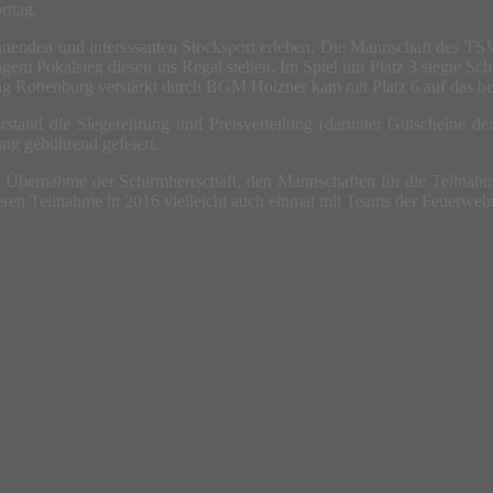
rttag.
enden und intersssanten Stocksport erleben. Die Mannschaft des TSV R
m Pokalsieg diesen ins Regal stellen. Im Spiel um Platz 3 siegte Sch
g Rottenburg verstärkt durch BGM Holzner kam mit Platz 6 auf das bis
tand die Siegerehrung und Preisverteilung (darunter Gutscheine de
ung gebührend gefeiert.
bernahme der Schirmherrschaft, den Mannschaften für die Teilnahme u
ren Teilnahme in 2016 vielleicht auch einmal mit Teams der Feuerweh