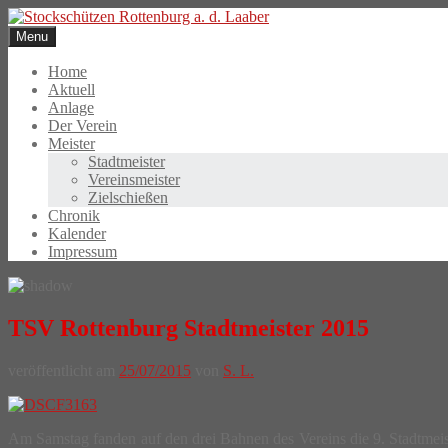
Skip
to
Menu
content
Home
Aktuell
Anlage
Der Verein
Meister
Stadtmeister
Vereinsmeister
Zielschießen
Chronik
Kalender
Impressum
TSV Rottenburg Stadtmeister 2015
veröffentlicht am
25/07/2015
von
S. L.
Am Samstag fanden auf den drei Bahnen des Vereins die 9. Stadtmeis