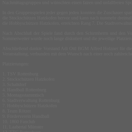
Nachmittagsgruppen und wünschten einen fairen und unfallfreien Spo
In den Gruppenspielen jeder gegen jeden konnten die Zuschauer spann
die Stockschützen Hatzkofen hervor und kann nach nunmehr dreimalige
die Hobbyschützen Hatzkofen, erreichten Rang 7. Die Stadtverwaltun
Nach Abschluß der Spiele fand durch den Schirmherrn und den Vors
Sommerwetter wurde noch lange diskutiert und die jeweilige Platzier
Abschließend dankte Vorstand Adi Ottl BGM Alfred Holzner für die Ü
Veranstaltung, verbunden mit dem Wunsch nach einer noch zahlreiche
Platzierungen:
1. TSV Rottenburg
2. Stockschützen Hatzkofen
3. Schaltdorf
4. Handball Rottenburg
5. Montagsstammtisch
6. Stadtverwaltung Rottenburg
7. Hobbyschützen Hatzkofen
8. Team Rötzer
9. Förderverein Handball
10. 1860 Fanclub
11. Laabertal Münster