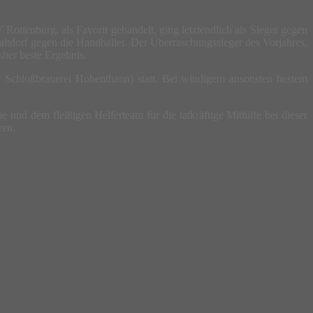
ottenburg, als Favorit gehandelt, ging letztendlich als Sieger gegen
altdorf gegen die Handballer. Der Überraschungssieger des Vorjahres,
her beste Ergebnis.
r Schloßbrauerei Hohenthann) statt. Bei windigem ansonsten bestem
nd dem fleißigen Helferteam für die tatkräftige Mithilfe bei dieser
ren.