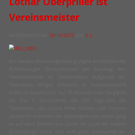
Lothar Oberpriller ist
Vereinsmeister
veröffentlicht am
26/10/2015
von
S. L.
Bei idealen Witterungsbedingungen ermittelten die
Rottenburger Stockschützen am Samstag den
Vereinsmeister im Zielschießen. Aufgrund der
Teilnahme einiger Schützen in Volkenschwand
traten in diesem Jahr nur 15 Mannen zum Vergleich
an. Der 1. Vorsitzende Adi Ottl begrüßte die
Teilnehmer, die Schiris Peter Richter und Torsten
Jackwerth erklärten die Spielregeln und schon ging
es auf allen Bahnen zur Sache. Im Laufe der beiden
Durchgänge setzte sich nicht ganz unerwartet der