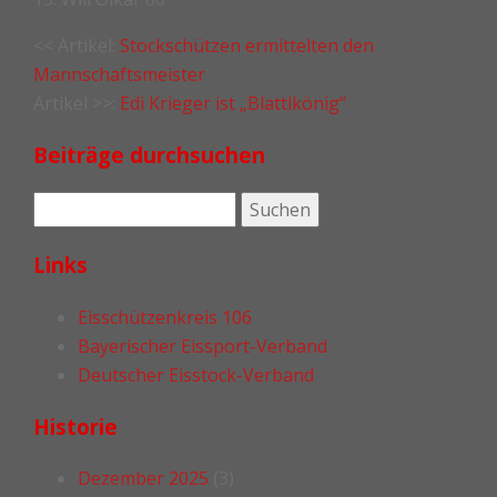
Post
<< Artikel:
Stockschützen ermittelten den
Mannschaftsmeister
navigation
Artikel >>:
Edi Krieger ist „Blattlkönig“
Beiträge durchsuchen
Links
Eisschützenkreis 106
Bayerischer Eissport-Verband
Deutscher Eisstock-Verband
Historie
Dezember 2025
(3)