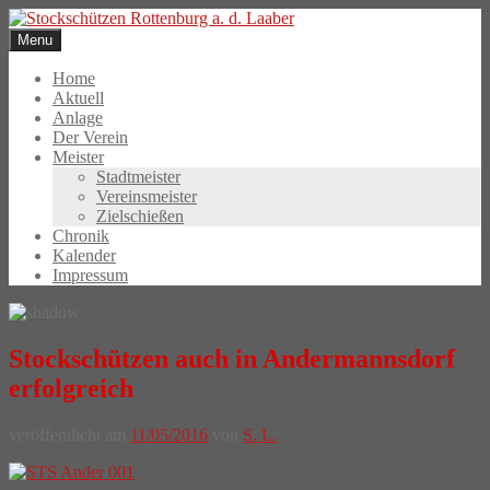
Skip
to
Menu
content
Home
Aktuell
Anlage
Der Verein
Meister
Stadtmeister
Vereinsmeister
Zielschießen
Chronik
Kalender
Impressum
Stockschützen auch in Andermannsdorf
erfolgreich
veröffentlicht am
11/05/2016
von
S. L.