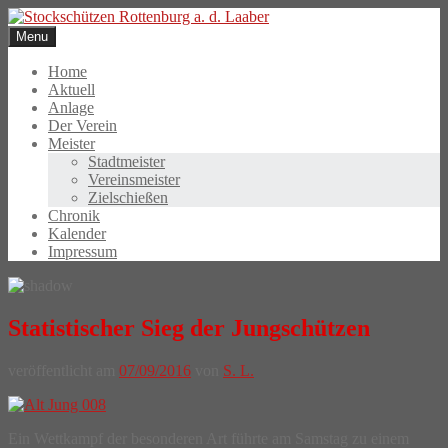
Skip
to
Menu
content
Home
Aktuell
Anlage
Der Verein
Meister
Stadtmeister
Vereinsmeister
Zielschießen
Chronik
Kalender
Impressum
Statistischer Sieg der Jungschützen
veröffentlicht am
07/09/2016
von
S. L.
Ein Wettkampf der besonderen Art führte am Samstag zu einem