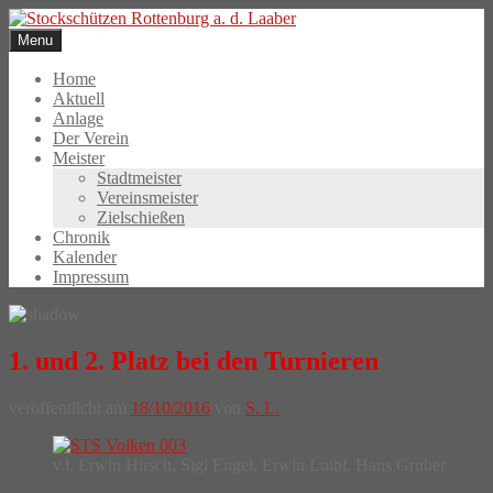
Skip
to
Menu
content
Home
Aktuell
Anlage
Der Verein
Meister
Stadtmeister
Vereinsmeister
Zielschießen
Chronik
Kalender
Impressum
1. und 2. Platz bei den Turnieren
veröffentlicht am
18/10/2016
von
S. L.
v.l. Erwin Hirsch, Sigi Engel, Erwin Loibl, Hans Gruber