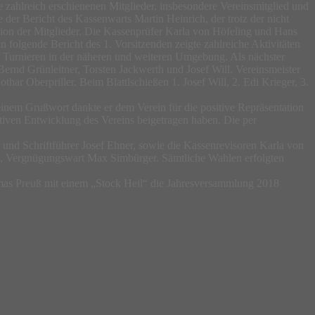
 zahlreich erschienenen Mitglieder, insbesondere Vereinsmitglied und
er Bericht des Kassenwarts Martin Heinrich, der trotz der nicht
tion der Mitglieder. Die Kassenprüfer Karla von Höfeling und Hans
 folgende Bericht des 1. Vorsitzenden zeigte zahlreiche Aktivitäten
50 Turnieren in der näheren und weiteren Umgebung. Als nächster
Bernd Grünleitner, Torsten Jackwerth und Josef Will. Vereinsmeister
ar Oberpriller. Beim Blattlschießen 1. Josef Will, 2. Edi Krieger, 3.
inem Grußwort dankte er dem Verein für die positive Repräsentation
sitiven Entwicklung des Vereins beigetragen haben. Die per
h und Schriftführer Josef Ehner, sowie die Kassenrevisoren Karla von
nn, Vergnügungswart Max Simbürger. Sämtliche Wahlen erfolgten
omas Preuß mit einem „Stock Heil“ die Jahresversammlung 2018