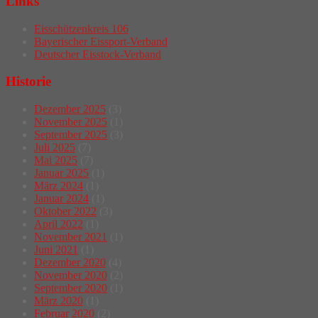
Links
Eisschützenkreis 106
Bayerischer Eissport-Verband
Deutscher Eisstock-Verband
Historie
Dezember 2025
(3)
November 2025
(1)
September 2025
(3)
Juli 2025
(7)
Mai 2025
(7)
Januar 2025
(1)
März 2024
(1)
Januar 2024
(1)
Oktober 2022
(3)
April 2022
(1)
November 2021
(1)
Juni 2021
(1)
Dezember 2020
(4)
November 2020
(2)
September 2020
(1)
März 2020
(1)
Februar 2020
(2)