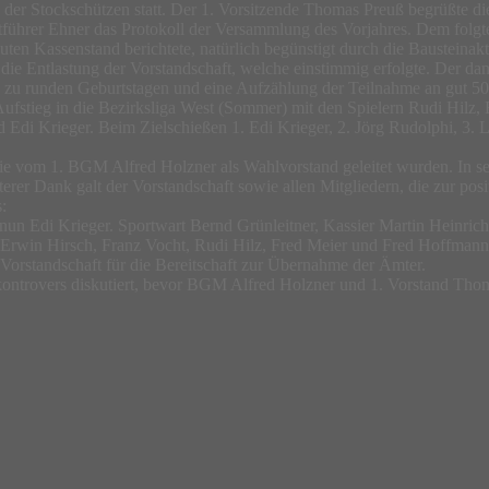
er Stockschützen statt. Der 1. Vorsitzende Thomas Preuß begrüßte die
hrer Ehner das Protokoll der Versammlung des Vorjahres. Dem folgte d
en Kassenstand berichtete, natürlich begünstigt durch die Bausteinak
ie Entlastung der Vorstandschaft, welche einstimmig erfolgte. Der dann
nen zu runden Geburtstagen und eine Aufzählung der Teilnahme an gut 
Aufstieg in die Bezirksliga West (Sommer) mit den Spielern Rudi Hilz, 
 Krieger. Beim Zielschießen 1. Edi Krieger, 2. Jörg Rudolphi, 3. Loth
ie vom 1. BGM Alfred Holzner als Wahlvorstand geleitet wurden. In se
terer Dank galt der Vorstandschaft sowie allen Mitgliedern, die zur po
:
 nun Edi Krieger. Sportwart Bernd Grünleitner, Kassier Martin Heinric
, Erwin Hirsch, Franz Vocht, Rudi Hilz, Fred Meier und Fred Hoffma
Vorstandschaft für die Bereitschaft zur Übernahme der Ämter.
 kontrovers diskutiert, bevor BGM Alfred Holzner und 1. Vorstand Th