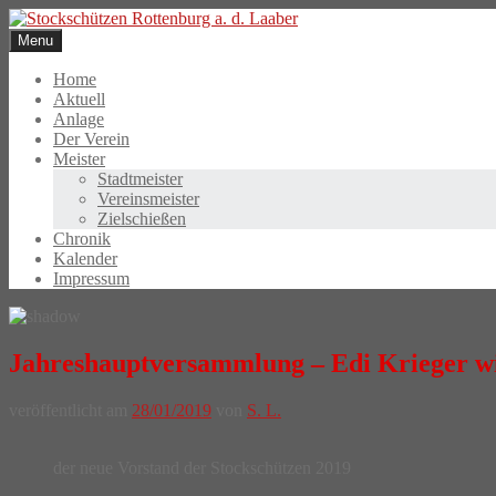
Skip
to
Menu
content
Home
Aktuell
Anlage
Der Verein
Meister
Stadtmeister
Vereinsmeister
Zielschießen
Chronik
Kalender
Impressum
Jahreshauptversammlung – Edi Krieger wi
veröffentlicht am
28/01/2019
von
S. L.
der neue Vorstand der Stockschützen 2019