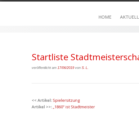
Skip
to
HOME
AKTUELL
content
Startliste Stadtmeistersch
veröffentlicht am
17/06/2019
von
S. L.
Post
<< Artikel:
Spielersitzung
navigation
Artikel >>:
„1860“ ist Stadtmeister