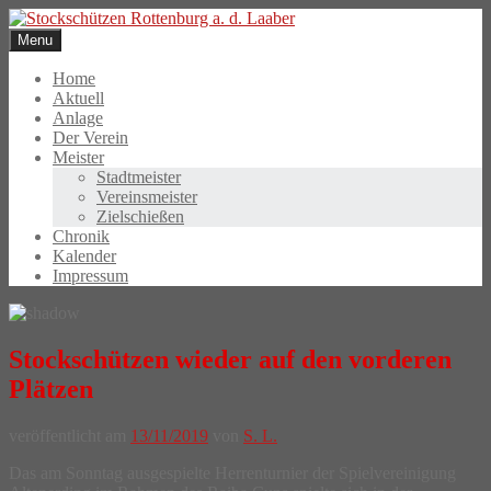
Skip
to
Menu
content
Home
Aktuell
Anlage
Der Verein
Meister
Stadtmeister
Vereinsmeister
Zielschießen
Chronik
Kalender
Impressum
Stockschützen wieder auf den vorderen
Plätzen
veröffentlicht am
13/11/2019
von
S. L.
Das am Sonntag ausgespielte Herrenturnier der Spielvereinigung