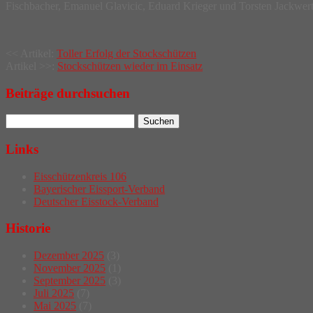
Fischbacher, Emanuel Glavicic, Eduard Krieger und Torsten Jackwerth v.
Post
<< Artikel:
Toller Erfolg der Stockschützen
Artikel >>:
Stockschützen wieder im Einsatz
navigation
Beiträge durchsuchen
Links
Eisschützenkreis 106
Bayerischer Eissport-Verband
Deutscher Eisstock-Verband
Historie
Dezember 2025
(3)
November 2025
(1)
September 2025
(3)
Juli 2025
(7)
Mai 2025
(7)