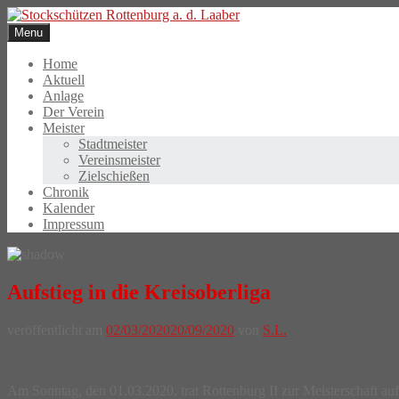
Skip
to
Menu
content
Home
Aktuell
Anlage
Der Verein
Meister
Stadtmeister
Vereinsmeister
Zielschießen
Chronik
Kalender
Impressum
Aufstieg in die Kreisoberliga
veröffentlicht am
02/03/2020
20/09/2020
von
S.L.
Am Sonntag, den 01.03.2020, trat Rottenburg II zur Meisterschaft au