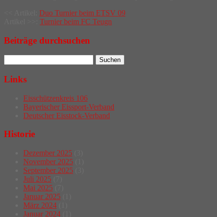
Post
<< Artikel:
Duo Turnier beim ETSV 09
Artikel >>:
Turnier beim FC Teugn
navigation
Beiträge durchsuchen
Links
Eisschützenkreis 106
Bayerischer Eissport-Verband
Deutscher Eisstock-Verband
Historie
Dezember 2025
(3)
November 2025
(1)
September 2025
(3)
Juli 2025
(7)
Mai 2025
(7)
Januar 2025
(1)
März 2024
(1)
Januar 2024
(1)