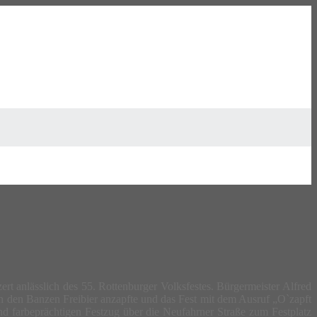
 anlässlich des 55. Rottenburger Volksfestes. Bürgermeister Alfred
n den Banzen Freibier anzapfte und das Fest mit dem Ausruf „O`zapft
und farbeprächtigen Festzug über die Neufahrner Straße zum Festplatz