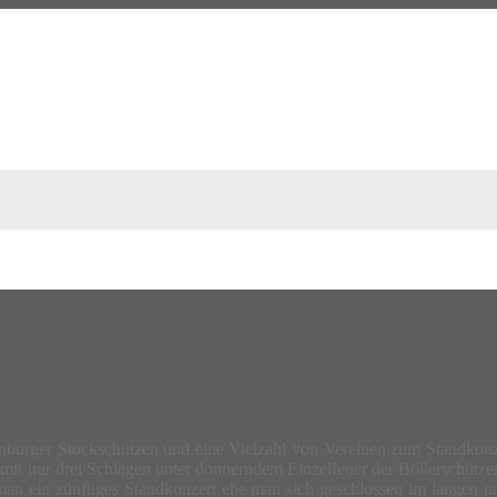
urger Stockschützen und eine Vielzahl von Vereinen zum Standkonzert
 mit nur drei Schlägen unter donnerndem Einzelfeuer der Böllerschütze
ss man ein zünftiges Standkonzert ehe man sich geschlossen im langen 