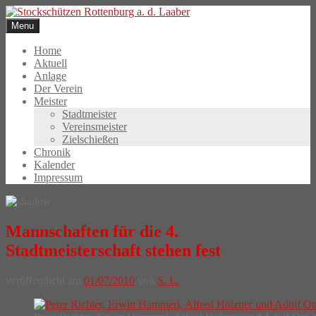
Skip
to
Menu
content
Home
Aktuell
Anlage
Der Verein
Meister
Stadtmeister
Vereinsmeister
Zielschießen
Chronik
Kalender
Impressum
Mannschaften für die 4.
Stadtmeisterschaft stehen fest
veröffentlicht am
01/07/2010
von
S. L.