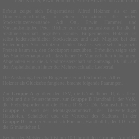
Peter Richter, Erwin Hammerl, Alfred Holzner und Adolf Ottl 
Erfreut zeigte sich Bürgermeister Alfred Holzner, als er am
Donnerstagnachmittag in seinem Amtszimmer die beiden
Stockschützenvorstände Adi Ottl, Erwin Hammerl und
Vorstandsmitglied Peter Richter zur Gruppenauslosung für die 4.
Stadtmeisterschaft begrüßen konnte. Bürgermeister Holzner ist
selbst leidenschaftlicher Stockschütze und auch Mitglied bei den
Rottenburger Stockschützen. Leider lässt es seine sehr begrenzte
Freizeit kaum zu, den Stocksport auszuüben. Erfreulich zeigte sich
das Stadtoberhaupt auch, dass heuer 16 Mannschaften teilnehmen.
Abgehalten wird die 3. Stadtmeisterschaft am Samstag, 10. Juli, auf
den Asphaltbahnen hinter der Mehrzweckhalle Laabertal.
Die Auslosung, bei der Bürgermeister und Schirmherr Alfred
Holzner als Glücksfee fungierte, brachte folgende Paarungen.
Zur
Gruppe A
gehören der TSV, die G’müatlichen II, das Team
Loibl und die Feuerschützen, zur
Gruppe B
Handball I, der VdK,
die Freizeitsportler und die Firma B & G. Die Mannschaften der
Gruppe C
sind der Montagsstammtisch, der Titelverteidiger
Hatzkofen, Schaltdorf und die Vertreter des Stadtrats. In der
Gruppe D
sind der Stammtisch Forstner, Handball II, der TTC und
die G’müatlichen I.
Beginn der Meisterschaft ist um 10 Uhr mit den Gruppen A und B.