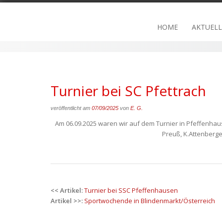
Skip
to
HOME
AKTUELL
content
Turnier bei SC Pfettrach
veröffentlicht am
07/09/2025
von
E. G.
Am 06.09.2025 waren wir auf dem Turnier in Pfeffenhaus
Preuß, K.Attenberger
Post
<< Artikel:
Turnier bei SSC Pfeffenhausen
navigation
Artikel >>:
Sportwochende in Blindenmarkt/Österreich