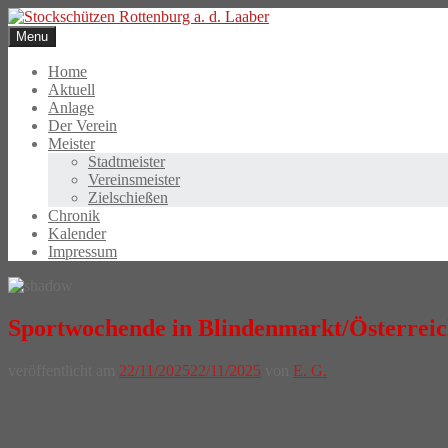
Skip
to
Menu
content
Home
Aktuell
Anlage
Der Verein
Meister
Stadtmeister
Vereinsmeister
Zielschießen
Chronik
Kalender
Impressum
Sportwochende in Blindenmarkt/Österrei
veröffentlicht am
22/11/2025
22/11/2025
von
E. G.