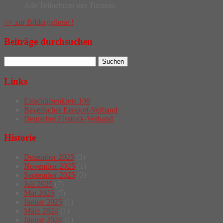
Alle Teilnehmer des Turniers
>> zur Bildergallerie !
Beiträge durchsuchen
Links
Eisschützenkreis 106
Bayerischer Eissport-Verband
Deutscher Eisstock-Verband
Historie
Dezember 2025
(3)
November 2025
(1)
September 2025
(3)
Juli 2025
(7)
Mai 2025
(7)
Januar 2025
(1)
März 2024
(1)
Januar 2024
(1)