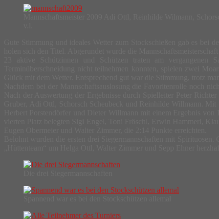
Mannschaftsmeister 2009 Adi Ottl, Reinhilde Wilmann, Schor
v.l.
Gute Stimmung und ideales Wetter zum Stockschießen gab es bei de
holen sich den Titel. Abgerundet wurde die Mannschaftsmeisterschaft
23 aktive Schützinnen und Schützen traten am vergangenen Sam
Terminüberschneidung nicht teilnehmen konnten, spielen zwei Moarsc
Glück mit dem Wetter. Entsprechend gut war die Stimmung, trotz man
Nachdem bei der Mannschaftsauslosung die Favoritenrolle noch nicht 
Nach der Auswertung der Ergebnisse durch Spielleiter Peter Richte
Gruber, Adi Ottl, Schorsch Scheubeck und Reinhilde Willmann. Mit 1
Herbert Porstendörfer und Dieter Willmann mit einem Ergebnis von 1
vierten Platz belegten Sigi Engel, Toni Fröschl, Erwin Hammerl, Kl
Eugen Obermeier und Walter Zimmer, die 2:14 Punkte erreichten.
Belohnt wurden die ersten drei Siegermannschaften mit Spirituosen.
„Hüttenteam“ um Helga Ottl, Walter Zimmer und Sepp Ehner herzhaft
Die drei Siegermannschaften
Spannend war es bei den Stockschützen allemal