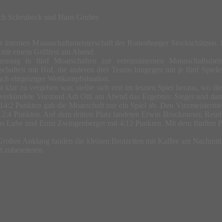
sch Scheubeck und Hans Gruber
r internen Mannschaftsmeisterschaft der Rottenburger Stockschützen.
 mit einem Grillfest am Abend.
stag in fünf Moarschaften zur vereinsinternen Mannschaftsmeis
haften mit Hof, die anderen drei Teams hingegen mit je fünf Spieler
ch ehrgeiziger Wettkampfsituation.
klar zu vergeben war, stellte sich erst im letzten Spiel heraus, wo d
r verkündete Vorstand Adi Ottl am Abend das Ergebnis: Sieger und dam
4:2 Punkten gab die Moarschaft nur ein Spiel ab. Den Vizemeistertite
2:4 Punkten. Auf dem dritten Platz landeten Erwin Bruckmoser, Reinhar
aus Lube und Ernst Zwingenberger mit 4:12 Punkten. Mit dem fünften 
 Großen Anklang fanden die kleinen Brotzeiten mit Kaffee am Nachmitt
 zubereiteten.