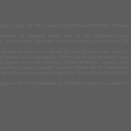
 Hans Gruber, Adi Ottl, Schorsch Scheubeck und Reinhilde Willmann
terschaft an. Aufgrund dessen, dass ein paar Mitglieder wegen
n. Wie im letzten Jahr hatten die Stockschützen auch in diesem Jahr
ie Könner sind und wer an diesem Tag das Glück auf seiner Seite hat.
it Mannschafts-Vereins­meis­ter 2009 wurde die Mannschaft mit Hans
l sicherten sich Bernd Grünleitner, Helmut Hoffmann, Stephan Loibl,
d Ferstl, Lothar Oberpriller und Peter Richter mit 8:8 Zählern. Den
Platz vorlieb nehmen mussten Sepp Ehner, Erwin Hirsch, Erwin Loibl,
ag sowie den Grillspezialitäten am Abend die wieder einmal mehr das