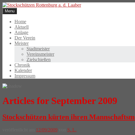
Skip
to
Menu
content
Home
Aktuell
Anlage
Der Verein
Meister
Stadtmeister
Vereinsmeister
Zielschießen
Chronik
Kalender
Impressum
Articles for September 2009
Stockschützen kürten ihren Mannschaftsm
veröffentlicht am
12/09/2009
von
S. L.