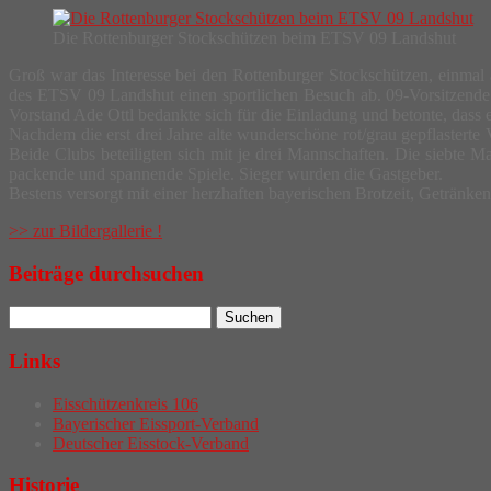
Die Rottenburger Stockschützen beim ETSV 09 Landshut
Groß war das Interesse bei den Rottenburger Stockschützen, einmal
des ETSV 09 Landshut einen sportlichen Besuch ab. 09-Vorsitzende
Vorstand Ade Ottl bedankte sich für die Einladung und betonte, dass
Nachdem die erst drei Jahre alte wunderschöne rot/grau gepflaster
Beide Clubs beteiligten sich mit je drei Mannschaften. Die siebte M
packende und spannende Spiele. Sieger wurden die Gastgeber.
Bestens versorgt mit einer herzhaften bayerischen Brotzeit, Getränk
>> zur Bildergallerie !
Beiträge durchsuchen
Links
Eisschützenkreis 106
Bayerischer Eissport-Verband
Deutscher Eisstock-Verband
Historie