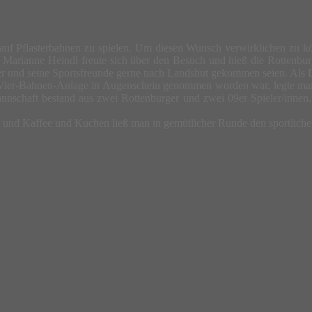
 auf Pflasterbahnen zu spielen. Um diesen Wunsch verwirklichen zu 
 Marianne Heindl freute sich über den Besuch und hieß die Rottenbur
 er und seine Sportsfreunde gerne nach Landshut gekommen seien. Als 
te Vier-Bahnen-Anlage in Augenschein genommen worden war, legte ma
annschaft bestand aus zwei Rottenburger und zwei 09er Spieler/innen. 
en und Kaffee und Kuchen ließ man in gemütlicher Runde den sportlich