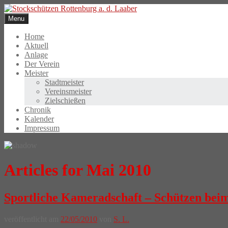
Skip
to
Menu
content
Home
Aktuell
Anlage
Der Verein
Meister
Stadtmeister
Vereinsmeister
Zielschießen
Chronik
Kalender
Impressum
Articles for Mai 2010
Sportliche Kameradschaft – Schützen be
veröffentlicht am
22/05/2010
von
S. L.