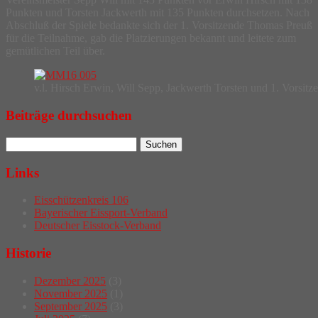
Punkten und Torsten Jackwerth mit 135 Punkten durchsetzen. Nach
Abschluß der Spiele bedankte sich der 1. Vorsitzende Thomas Preuß
für die Teilnahme, gab die Platzierungen bekannt und leitete zum
gemütlichen Teil über.
v.l. Hirsch Erwin, Will Sepp, Jackwerth Torsten und 1. Vorsit
Beiträge durchsuchen
Links
Eisschützenkreis 106
Bayerischer Eissport-Verband
Deutscher Eisstock-Verband
Historie
Dezember 2025
(3)
November 2025
(1)
September 2025
(3)