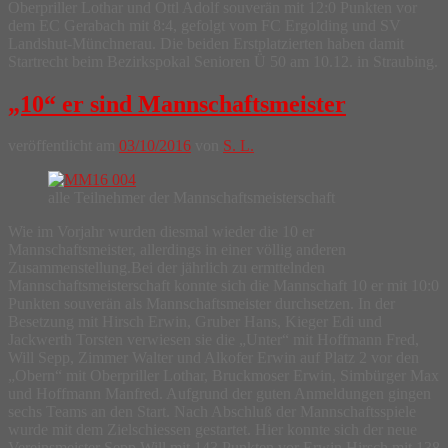
Oberpriller Lothar und Ottl Adolf souverän mit 12:0 Punkten vor
dem EC Gerabach mit 8:4, gefolgt vom FC Ergolding und SV
Landshut-Münchnerau. Die beiden Erstplatzierten haben damit
Startrecht beim Bezirkspokal Senioren Ü 50 am 10.12. in Straubing.
„10“ er sind Mannschaftsmeister
veröffentlicht am
03/10/2016
von
S. L.
alle Teilnehmer der Mannschaftsmeisterschaft
Wie im Vorjahr wurden diesmal wieder die 10 er
Mannschaftsmeister, allerdings in einer völlig anderen
Zusammenstellung.Bei der jährlich zu ermttelnden
Mannschaftsmeisterschaft konnte sich die Mannschaft 10 er mit 10:0
Punkten souverän als Mannschaftsmeister durchsetzen. In der
Besetzung mit Hirsch Erwin, Gruber Hans, Kieger Edi und
Jackwerth Torsten verwiesen sie die „Unter“ mit Hoffmann Fred,
Will Sepp, Zimmer Walter und Alkofer Erwin auf Platz 2 vor den
„Obern“ mit Oberpriller Lothar, Bruckmoser Erwin, Simbürger Max
und Hoffmann Manfred. Aufgrund der guten Anmeldungen gingen
sechs Teams an den Start. Nach Abschluß der Mannschaftsspiele
wurde mit dem Zielschiessen gestartet. Hier konnte sich der neue
Vereinsmeister Sepp Will mit 143 Punkten vor Erwin Hirsch mit 138