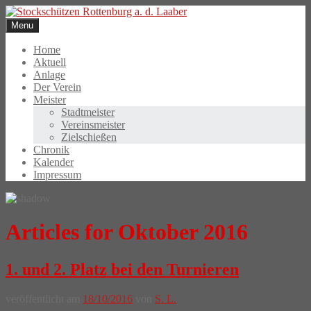
Skip
to
Menu
content
Home
Aktuell
Anlage
Der Verein
Meister
Stadtmeister
Vereinsmeister
Zielschießen
Chronik
Kalender
Impressum
Articles for Oktober 2016
1. und 2. Platz bei den Turnieren
veröffentlicht am
18/10/2016
von
S. L.