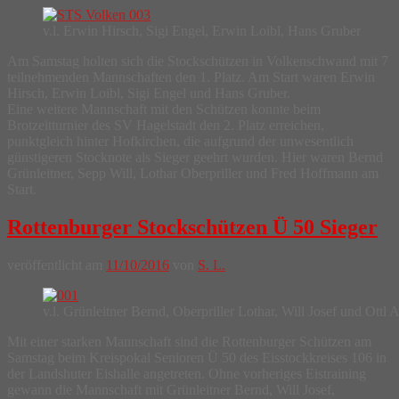
v.l. Erwin Hirsch, Sigi Engel, Erwin Loibl, Hans Gruber
Am Samstag holten sich die Stockschützen in Volkenschwand mit 7
teilnehmenden Mannschaften den 1. Platz. Am Start waren Erwin
Hirsch, Erwin Loibl, Sigi Engel und Hans Gruber.
Eine weitere Mannschaft mit den Schützen konnte beim
Brotzeitturnier des SV Hagelstadt den 2. Platz erreichen,
punktgleich hinter Hofkirchen, die aufgrund der unwesentlich
günstigeren Stocknote als Sieger geehrt wurden. Hier waren Bernd
Grünleitner, Sepp Will, Lothar Oberpriller und Fred Hoffmann am
Start.
Rottenburger Stockschützen Ü 50 Sieger
veröffentlicht am
11/10/2016
von
S. L.
v.l. Grünleitner Bernd, Oberpriller Lothar, Will Josef und Ottl 
Mit einer starken Mannschaft sind die Rottenburger Schützen am
Samstag beim Kreispokal Senioren Ü 50 des Eisstockkreises 106 in
der Landshuter Eishalle angetreten. Ohne vorheriges Eistraining
gewann die Mannschaft mit Grünleitner Bernd, Will Josef,