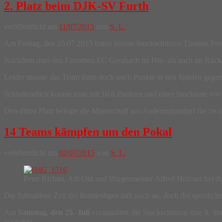
2. Platz beim DJK-SV Furth
veröffentlicht am
11/07/2015
von
S. L.
Am Freitag, den 10.07.2015 traten unsere Stockschützen Thomas Preuß
Nachdem man den Favoriten EC Gerabach im Hin- als auch im Rückspi
Leider musste das Team dann doch noch Punkte in den Spielen gegen
Schlußendlich konnte man mit 16:8 Punkten und einer Stocknote von 
Den ditten Platz belegte die Mannschaft aus Andermannsdorf die zwa
14 Teams kämpfen um den Pokal
veröffentlicht am
02/07/2015
von
S. L.
Peter Richter, Adi Ottl und Bürgermeister Alfred Holzner bei 
Die fußballlose Zeit der Bundesligen hält noch an, doch der sportlich
Am
Samstag, den 25. Juli
veranstalten die Stockschützen ihre 9. 
ausgelost.