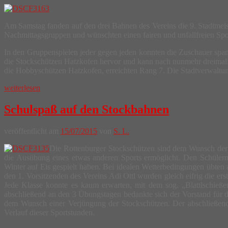
Am Samstag fanden auf den drei Bahnen des Vereins die 9. Stadtmeis
Nachmittagsgruppen und wünschten einen fairen und unfallfreien Spo
In den Gruppenspielen jeder gegen jeden konnten die Zuschauer spann
die Stockschützen Hatzkofen hervor und kann nach nunmehr dreimalige
die Hobbyschützen Hatzkofen, erreichten Rang 7. Die Stadtverwaltun
weiterlesen
Schulspaß auf den Stockbahnen
veröffentlicht am
15/07/2015
von
S. L.
Die Rottenburger Stockschützen sind dem Wunsch der 
die Ausübung eines etwas anderen Sports ermöglicht. Den Schülern
Winter auf Eis gespielt haben. Bei idealen Wetterbedingungen übten
den 1. Vorsitzenden des Vereins Adi Ottl wurden gleich eifrig die e
Jede Klasse konnte es kaum erwarten, mit dem sog. „Blattlschießen“
abschließend an den 3 Übungstagen bedankte sich der Vorstand für da
dem Wunsch einer Verjüngung der Stockschützen. Der abschließende
Verlauf dieser Sportstunden.