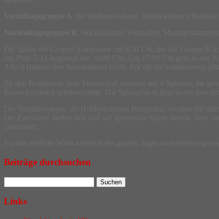
Vormittagsgruppe A
: die Stadtverwaltung, Hobbyschützen Hatzko
Nachmittagsgruppe B
: Stockschützen Hatzkofen, Montagsstammtisch
Die Spiele der Gruppe A beginnen um 8:30 Uhr, die der Gruppe B um 
um Platz 5-14 beginnen um 16:00 Uhr. Um 17:00 Uhr geht es um Pla
Alfred Holzner den Wanderpokal erhält. Für die nächstplatzierten gib
Zu den Regularien: Jede Mannschaft bessteht aus 4 Spielern, die g
Eisstockverband spielberechtigt. Die Spielaufsicht liegt in den bewäh
Der Vorjahressieger, die Hobbyschützen Hatzkofen, werden mit alle
Die Zuschauer dürfen sich also auf spannende Spiele freuen. Aber vie
Zuschauer.
Für das leibliche Wohl während des ganzen Tages wird bestens gesorg
Beiträge durchsuchen
Links