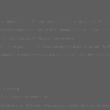
, Reinhard Orend, Torsten Jackwerth und Peter Richter beim Turnier i
el bezwingen konnte stiegen die Hoffnungen auf den 1. Platz natürli
 SV Essenbach und SC Pfettrach verloren geben.
1,528 den guten 2. Platz sichern. Nur der EC Gerabach war mit 19:5 P
r punktgleich mit Rottenburg waren aber mit 1,133 die schlechtere Sto
der Auslosung
e Reigen der Stockschützen läuft.
Stadtmeisterschaft. 14 Teams haben zugesagt. Im Dienstzimmer des 