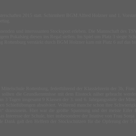
terschaften 2015 statt. Schirmherr BGM Alfred Holzner und 1. Vorstan
rttag.
enden und intersssanten Stocksport erleben. Die Mannschaft des TSV R
m Pokalsieg diesen ins Regal stellen. Im Spiel um Platz 3 siegte Sch
g Rottenburg verstärkt durch BGM Holzner kam mit Platz 6 auf das bis
Mittelschule Rottenburg, federführend der Klasslehrerin der 3b, Fra
 sollten die Grundkenntnisse mit dem Eisstock näher gebracht werden
 an 3 Tagen insgesamt 9 Klassen der 3. und 6. Jahrgangsstufe der Mi
rsten Schießübungen absolviert. Während manche schon ihre Schwierigk
 dranzusein. Hier war die größte Spannung und der meiste Eifer fest
s Interesse der Schule, hier insbesondere der Iniative von Frau Sonja
 Dank galt den Helfern der Stockschützen für die Opferung der 5 Fr