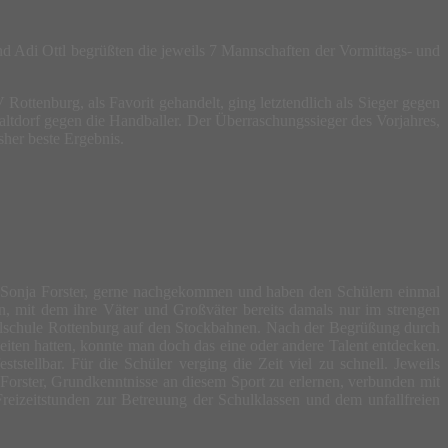
d Adi Ottl begrüßten die jeweils 7 Mannschaften der Vormittags- und
ottenburg, als Favorit gehandelt, ging letztendlich als Sieger gegen
altdorf gegen die Handballer. Der Überraschungssieger des Vorjahres,
her beste Ergebnis.
u Sonja Forster, gerne nachgekommen und haben den Schülern einmal
, mit dem ihre Väter und Großväter bereits damals nur im strengen
ttelschule Rottenburg auf den Stockbahnen. Nach der Begrüßung durch
eiten hatten, konnte man doch das eine oder andere Talent entdecken.
stellbar. Für die Schüler verging die Zeit viel zu schnell. Jeweils
 Forster, Grundkenntnisse an diesem Sport zu erlernen, verbunden mit
eizeitstunden zur Betreuung der Schulklassen und dem unfallfreien