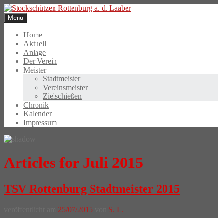
Skip
to
Menu
content
Home
Aktuell
Anlage
Der Verein
Meister
Stadtmeister
Vereinsmeister
Zielschießen
Chronik
Kalender
Impressum
Articles for Juli 2015
TSV Rottenburg Stadtmeister 2015
veröffentlicht am
25/07/2015
von
S. L.