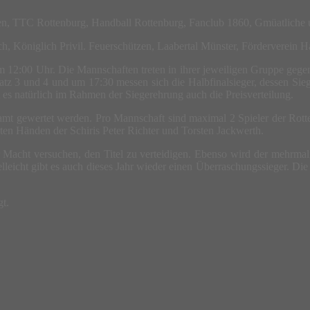
fen, TTC Rottenburg, Handball Rottenburg, Fanclub 1860, Gmüatlich
, Königlich Privil. Feuerschützen, Laabertal Münster, Förderverein H
12:00 Uhr. Die Mannschaften treten in ihrer jeweiligen Gruppe gegen 
tz 3 und 4 und um 17:30 messen sich die Halbfinalsieger, dessen Si
t es natürlich im Rahmen der Siegerehrung auch die Preisverteilung.
esamt gewertet werden. Pro Mannschaft sind maximal 2 Spieler der Rot
rten Händen der Schiris Peter Richter und Torsten Jackwerth.
r Macht versuchen, den Titel zu verteidigen. Ebenso wird der mehrma
lleicht gibt es auch dieses Jahr wieder einen Überraschungssieger. Die
t.