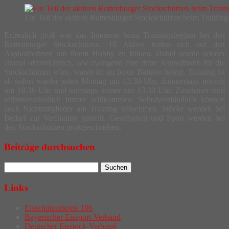
Ein Teil der aktiven Rottenburger Stockschützen beim Training
Erfreulich groß war das Interesse beim Trainingsbeginn bei den
Rottenburger Stockschützen. 18 Aktive trafen sich auf den
Asphaltbahnen um ihrem Hobby zu frönen. Dabei wurde wieder
einmal offensichtlich, wie zwingend eine dritte Asphaltbahn für die
Stockschützen wäre, waren im nu beide Bahnen belegt. Training ist
ab sofort wieder jeden Montag um 13.30 Uhr, donnerstags jeweils
um 18.30 Uhr und samstags immer um 13.30 Uhr. Zuschauer sind
selbstverständlich immer willkommen. Selbstverständlich können
auch Nichtmitglieder am Training teilnehmen. Stöcke werden bei
Bedarf zur Verfügung gestellt. Geselligkeit und Sport werden bei
den Stockschützen großgeschrieben.
Beiträge durchsuchen
Links
Eisschützenkreis 106
Bayerischer Eissport-Verband
Deutscher Eisstock-Verband