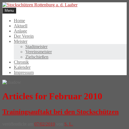
Skip
to
Menu
content
Home
Aktuell
Anlage
Der Verein
Meister
Stadtmeister
Vereinsmeister
Zielschießen
Chronik
Kalender
Impressum
Articles for Februar 2010
Trainingsauftakt bei den Stockschützen
veröffentlicht am
07/02/2010
von
S. L.