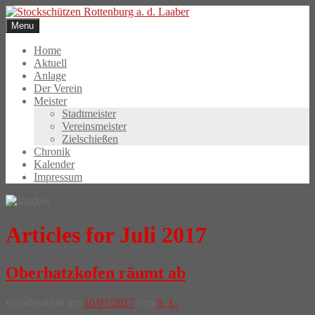
Skip
to
Menu
content
Home
Aktuell
Anlage
Der Verein
Meister
Stadtmeister
Vereinsmeister
Zielschießen
Chronik
Kalender
Impressum
Articles for Juli 2017
Oberhatzkofen räumt ab
veröffentlicht am
10/07/2017
von
S. L.