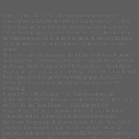
Völlig verdient, doch etwas überraschend, sicherten sich die
Stockschützen Hatzkofen den Titel des Stadtmeisters 2017. Ohne
Punktverlust und einer Stocknote von 3,83 setzten sie sich in der
starken Nachmittagsgruppe bereits an den 1. Platz, den sie auch in
den Platzierungsspielen nicht mehr abgaben, da auch das Endspiel
gegen die Hobbyschützen Hatzkofen siegreich gestaltet werden
konnte.
Das Team setzte sich zusammen aus Richter, Will Sepp, Neumann
und Ostermeier. Vizemeister wurden die Hobbyschützen Hatzkofen
mit Krieger, Maier, Schuster und Will Oskar. Den 3. Platz belegte
der Vorjahresmeister Schaltdorf mit Hirsch, Hilz, Sebast und Kaindl.
Platz 4 ging an den Sieger der Vormittagsgruppe, die Stock´n
ROLer und Platz 5 an den mehrmaligen Stadteister, den TSV
Rottenburg.
6. wurde der 1860er Fanclub, 7. die Stadtverwaltung mit
Schirmherrn BGM Alfred Holzner, 8. die FFW Unterlauterbach, 9.
die Vier, 10. das Team Rötzer, 11. die Königlich Privil.
Feuerschützen, 12. der Liederkranz Hatzkofen, 13. das Team
Jahnhoehe und 14. wurden die Gmuetlichen Rottenburger.
Bei idealen Witterungsbedingungen wurden die stets fairen Spiele
absolviert. Die Siegerehrung im Anschluss an das spannende
Endspiel wurde durch den Schirmherrn BGM Alfred Holzner sowie
die 1. und 2. Vorsitzenden der Stockschützen Thomas Preuß und