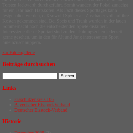
Torsten Jackwerth durchgeführt. Somit wandert der Pokal zunächst
für ein Jahr nach Hatzkofen. Als Fazit dieses Sporttages kann
festgehalten werden, daß sowohl Spieler als Zuschauer voll auf ihre
Kosten gekommen sind. Bei Speis und Trank wurden in der lauen
Sommernacht noch die entscheidenden Spiele diskutiert.
Interessierte dieser Sportart sind zu den Trainingszeiten jederzeit
gerne gesehen, um in den für Alt und Jung interessanten Sport
hineinzuschnuppern.
zur Bildergallerie
Beiträge durchsuchen
Links
Eisschützenkreis 106
Bayerischer Eissport-Verband
Deutscher Eisstock-Verband
Historie
Dezember 2025
(3)