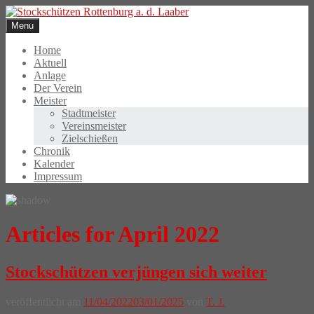
Skip
to
Menu
content
Home
Aktuell
Anlage
Der Verein
Meister
Stadtmeister
Vereinsmeister
Zielschießen
Chronik
Kalender
Impressum
Articles for April 2022
Stockschützen verjüngen sich weiter
veröffentlicht am
11/04/2022
03/01/2025
von
T. J.