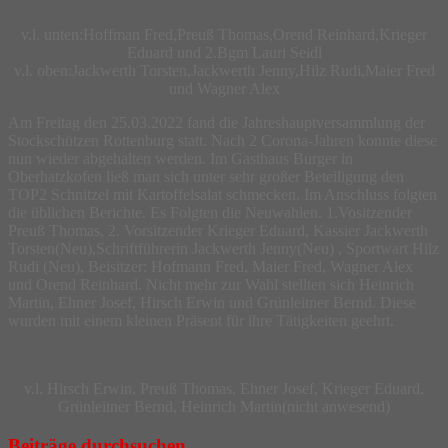
v.l. unten:Hoffman Fred,Preuß Thomas,Orend Reinhard,Krieger
Eduard und 2.Bgm Lauri Seidl
v.l. oben:Jackwerth Torsten,Jackwerth Jenny,Hilz Rudi,Maier Fred
und Wagner Alex
Am Freitag den 25.03.2022 fand die Jahreshauptversammlung der
Stockschützen Rottenburg statt. Nach 2 Corona-Jahren konnte diese
nun wieder abgehalten werden. Im Gasthaus Burger in
Oberhatzkofen ließ man sich unter sehr großer Beteiligung den
TOP2 Schnitzel mit Kartoffelsalat schmecken. Im Anschluss folgten
die üblichen Berichte. Es Folgten die Neuwahlen. 1.Vositzender
Preuß Thomas, 2. Vorsitzender Krieger Eduard, Kassier Jackwerth
Torsten(Neu),Schriftführerin Jackwerth Jenny(Neu) , Sportwart Hilz
Rudi (Neu), Beisitzer: Hofmann Fred, Maier Fred, Wagner Alex
und Orend Reinhard. Nicht mehr zur Wahl stellten sich Heinrich
Martin, Ehner Josef, Hirsch Erwin und Grünleitner Bernd. Diese
wurden mit einem kleinen Präsent für ihre Tätigkeiten geehrt.
v.l. Hirsch Erwin, Preuß Thomas, Ehner Josef, Krieger Eduard,
Grünleitner Bernd, Heinrich Martin(nicht anwesend)
Beiträge durchsuchen