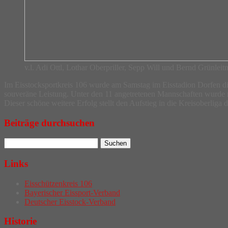
v.l. Adi Ottl, Lothar Oberpriller, Sepp Will und Bernd Grünleit
Im Eisstocksportkreis 106 wurde am Samstag im Eisstadion Dorfen die 
souveräne Leistung. Unter den 11 angetretenen Mannschaften wurde m
Dieser schöne weitere Erfolg stellt den Aufstieg in die Kreisoberliga
Beiträge durchsuchen
Links
Eisschützenkreis 106
Bayerischer Eissport-Verband
Deutscher Eisstock-Verband
Historie