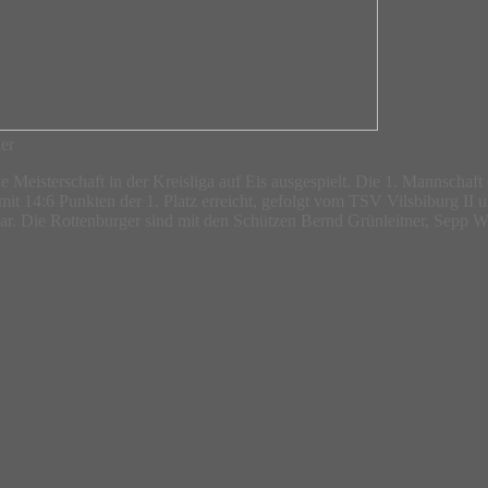
ner
Meisterschaft in der Kreisliga auf Eis ausgespielt. Die 1. Mannschaft
it 14:6 Punkten der 1. Platz erreicht, gefolgt vom TSV Vilsbiburg II
 dar. Die Rottenburger sind mit den Schützen Bernd Grünleitner, Sepp Wi