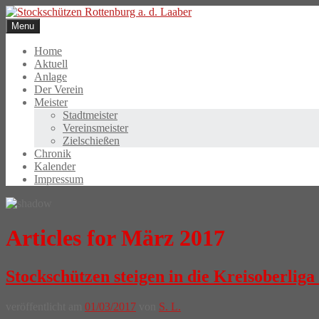
Skip
to
Menu
content
Home
Aktuell
Anlage
Der Verein
Meister
Stadtmeister
Vereinsmeister
Zielschießen
Chronik
Kalender
Impressum
Articles for März 2017
Stockschützen steigen in die Kreisoberliga
veröffentlicht am
01/03/2017
von
S. L.