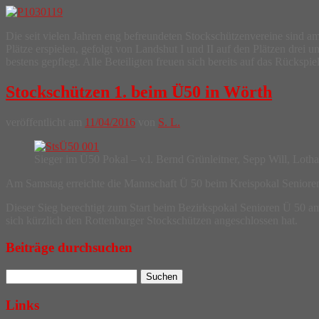
Die seit vielen Jahren eng befreundeten Stockschützenvereine sind am
Plätze erspielen, gefolgt von Landshut I und II auf den Plätzen drei 
bestens gepflegt. Alle Beteiligten freuen sich bereits auf das Rückspi
Stockschützen 1. beim Ü50 in Wörth
veröffentlicht am
11/04/2016
von
S. L.
Sieger im Ü50 Pokal – v.l. Bernd Grünleitner, Sepp Will, Lotha
Am Samstag erreichte die Mannschaft Ü 50 beim Kreispokal Senioren
Dieser Sieg berechtigt zum Start beim Bezirkspokal Senioren Ü 50 a
sich kürzlich den Rottenburger Stockschützen angeschlossen hat.
Beiträge durchsuchen
Links