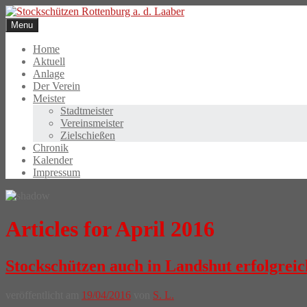
Skip
to
Menu
content
Home
Aktuell
Anlage
Der Verein
Meister
Stadtmeister
Vereinsmeister
Zielschießen
Chronik
Kalender
Impressum
Articles for April 2016
Stockschützen auch in Landshut erfolgreic
veröffentlicht am
19/04/2016
von
S. L.