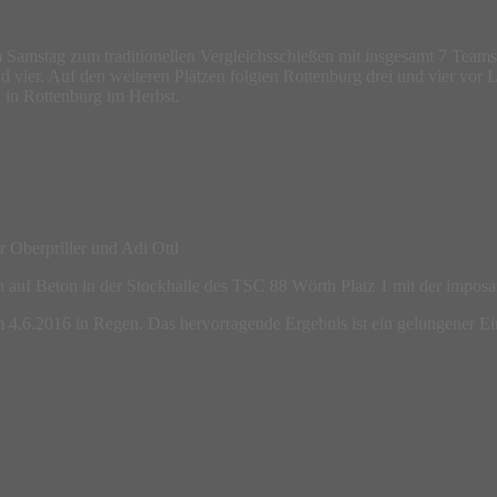
 Samstag zum traditionellen Vergleichsschießen mit insgesamt 7 Teams 
und vier. Auf den weiteren Plätzen folgten Rottenburg drei und vier vor
el in Rottenburg im Herbst.
r Oberpriller und Adi Ottl
 auf Beton in der Stockhalle des TSC 88 Wörth Platz 1 mit der impos
m 4.6.2016 in Regen. Das hervorragende Ergebnis ist ein gelungener E