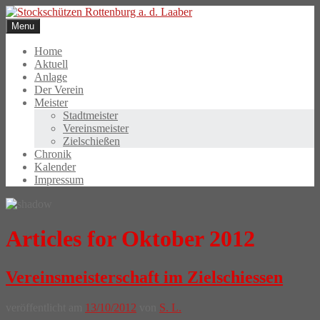
Skip
to
Menu
content
Home
Aktuell
Anlage
Der Verein
Meister
Stadtmeister
Vereinsmeister
Zielschießen
Chronik
Kalender
Impressum
Articles for Oktober 2012
Vereinsmeisterschaft im Zielschiessen
veröffentlicht am
13/10/2012
von
S. L.