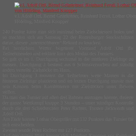
v.l. Adolf Ottl, Bernd Grünleitner, Reinhard Ferstl, Lothar Oberp
Höfeling, Manfred Knopper
240 Punkte kann man sich maximal beim Zielschiessen holen und
so machten sich am Samstag 22 der Rottenburger Stockschützen
daran, diesen „unerreichbaren“ Rekord zu knacken.
Bei herrlichem Wetter begrüsste Vorstand Adolf Ottl die
Teilnehmenden und erklärte kurz den Modus des Turniers.
So galt es im 1. Durchgang sechsmal in die mittleren Zielringe zu
massen. Durchgang 2 bestand aus 6 Schussversuchen auf ständig
anders verteilte Zielstöcke im Haus.
Im Durchgang 3 mussten die Teilnehmer weite Massen in die
hinteren Zielringe platzieren und im letzten Durchgang musste man
sein Können beim Kombinieren mit Zielstöcken unter Beweis
stellen.
Da man das Turnier auf allen drei Bahnen austragen konnte, dauerte
der ganze Wettkampf knappe 3 Stunden – unter ständiger Kontrolle
durch die drei Schiedsrichter Peter Richter, Torsten Jackwerth und
Adolf Ottl.
Am Ende konnte Lothar Oberpriller mit 132 Punkten das Turnier für
sich entscheiden.
Zweiter wurde Peter Richter mit 127 Punkten.
Auf den dritten Platz konnte sich Manfred Knopper vor Reinhard