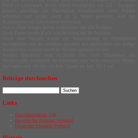
Ferstl (4.) platzieren. Beide waren Punktgleich mit 123 – Knopper
konnte allerdings im Durchgang Kombinieren mehr Punkte
schreiben und wurde somit als 3. Sieger gewertet, weil das
Kombinieren bei Gleichstand überwiegt.
Den 5. Platz belegte Bernd Grünleitner mit 104 Punkten.
Beste Dame wurde Karla von Höfeling mit 86 Punkten.
Nach dem Turnier wurde die Siegerehrung im Vereinsheim
durchgeführt und die Schützen machten sich gleich über eine deftige
Brotzeit her, welche von Peter Richter spendiert wurde.
Hierbei diskutierte man nochmals über viele Situationen des
Wettbewerbs, analisierte die erreichten oder nicht erreichten Punkte
und nahm sich viel fürs nächste Turnier im Jahr 2013 vor.
Beiträge durchsuchen
Links
Eisschützenkreis 106
Bayerischer Eissport-Verband
Deutscher Eisstock-Verband
Historie