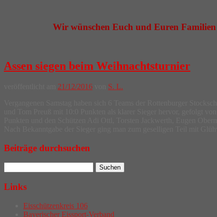
Wir wünschen Euch und Euren Familien F
Assen siegen beim Weihnachtsturnier
veröffentlicht am
21/12/2016
von
S. L.
Vergangenen Samstag haben sich 6 Teams der Rottenburger Stockschü
und Tom Preuß mit 10:0 Punkten als klarer Sieger hervor, gefolgt von
Punkten und den Schützen Adi Ottl, Torsten Jackwerth, Eugen Oberme
Nach Bekanntgabe der Sieger ging man zum geselligen Teil mit Glühw
Beiträge durchsuchen
Links
Eisschützenkreis 106
Bayerischer Eissport-Verband