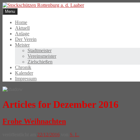
Skip
to
Menu
content
Home
Aktuell
Anlage
Der Verein
Meister
Stadtmeister
Vereinsmeister
Zielschießen
Chronik
Kalender
Impressum
Articles for Dezember 2016
Frohe Weihnachten
veröffentlicht am
22/12/2016
von
S. L.