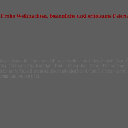
rohe Weihnachten, besinnliche und erholsame Feiertag
tzen erstmalig beim durchgeführten Weihnachtsschiessen gemessen. D
 den 10ern mit Jörg Rudolphi, Lothar Oberpriller, Martin Heinrich und
ier unde Alois Burgmeier. Die punktgleichen 4. und 5. Plätze waren nu
ein und Stollen über.