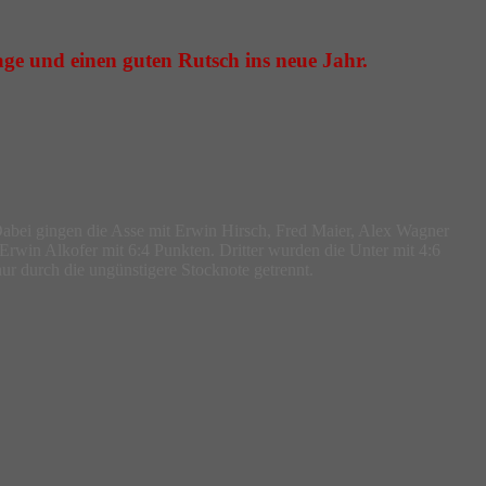
e und einen guten Rutsch ins neue Jahr.
abei gingen die Asse mit Erwin Hirsch, Fred Maier, Alex Wagner
 Erwin Alkofer mit 6:4 Punkten. Dritter wurden die Unter mit 4:6
r durch die ungünstigere Stocknote getrennt.