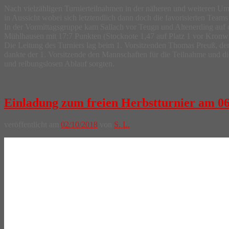
Nach vielzähligen Turnierteilnahmen in der näheren und weiteren Umg
in Aussicht wobei sich letztendlich dann doch die favorisierten Teams
In der Vormittagsgruppe kam Sallach vor Teugn und Altenerding auf 
Mühlhausen mit 17:7 Punkten (Stocknote 1,47 auf Platz 1 vor Kronwink
Die Leitung des Turniers lag beim 1. Vorsitzenden Thomas Preuß, der 
dankte der 1. Vorsitzende den Mannschaften für die Teilnahme und di
und reibungslosen Ablauf sorgten.
Einladung zum freien Herbstturnier am 06
veröffentlicht am
02/10/2018
von
S. L.