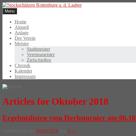
Skip
to
Menu
content
Home
Aktuell
Anlage
Der Verein
Meister
Stadtmeister
Vereinsmeister
Zielschießen
Chronik
Kalender
Impressum
Articles for Oktober 2018
Ergebnislisten vom Herbsturnier am 06.10
veröffentlicht am
08/10/2018
von
S. L.