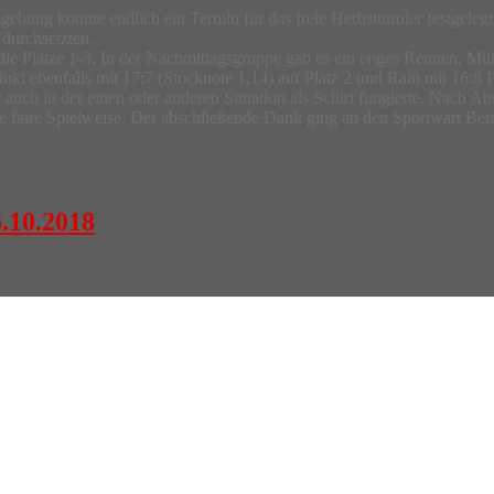
ebung konnte endlich ein Termin für das freie Herbstturnier festgele
 durchsetzten.
die Plätze 1-3. In der Nachmittagsgruppe gab es ein enges Rennen. Mü
l ebenfalls mit 17:7 (Stocknote 1,14) auf Platz 2 und Rain mit 16:8 P
auch in der einen oder anderen Situation als Schiri fungierte. Nach A
e faire Spielweise. Der abschließende Dank ging an den Sportwart Bern
.10.2018