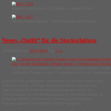
Meister Zielschiessen (122 Punkte) – Anton Fröschl
Meister Blattlschiessen – Fred Hoffmann (40 Punkte)
Neues „Outfit“ für die Stockschützen
veröffentlicht am
05/01/2014
von
S. L.
v.l. Helmut und Christine Gruber vom Autohaus Gruber, Heidi, 
Fahrschule Schnarr sowie 1. Vorstand Adi Ottl mit Vorstandsko
Dank der sehr großzügigen Sponsorings der beiden Partner Opel
Autohaus Gruber und Sigi’s Fahrschule konnten kürzlich die
Stockschützen Rottenburg ihre gut gelungenen, neuen mit
Vereinswappen und Sponsorenaufdrucken versehenen Jacken in
Empfang nehmen. Damit ist ein frisches und einheitliches
Erscheinungsbild bei künftigen Terminen gegeben.