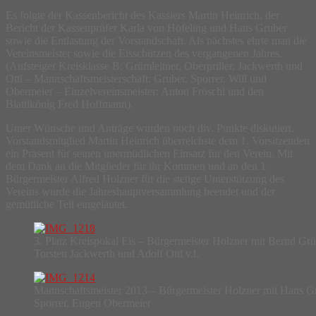
Es folgte der Kassenbericht des Kassiers Martin Heinrich, der
Bericht der Kassenprüfer Karla von Höfeling und Hans Gruber
sowie die Entlastung der Vorstandschaft. Als nächstes ehrte man die
Vereinsmeister sowie die Eisschützen des vergangenen Jahres.
(Aufsteiger Kreisklasse B: Grümleitner, Oberpriller, Jackwerth und
Ottl – Mannschaftsmeisterschaft: Gruber, Sporrer, Will und
Obermeier – Einzelvereinsmeister: Anton Fröschl und den
Blattlkönig Fred Hoffmann).
Unter Wünsche und Anträge wurden noch div. Punkte diskutiert.
Vorstandsmitglied Martin Heinrich überreichste dem 1. Vorsitzenden
ein Präsent für seinen unermüdlichen Einsatz für den Verein. Mit
dem Dank an die Mitglieder für ihr Kommen und an den 1.
Bürgermeister Alfred Holzner für die stetige Unterstützung des
Vereins wurde die Jahreshauptversammlung beendet und der
gemütliche Teil eingeläutet.
3. Platz Kreispokal Eis – Bürgermeister Holzner mit Bernd Grün
Torsten Jackwerth und Adolf Ottl v.l.
Mannschaftsmeister 2013 – Bürgermeister Holzner mit Hans G
Sporrer, Eugen Obermeier