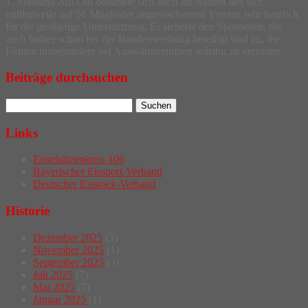
1. Vorstand Adi Ottl bedankte sich auch im Namen des sich
mittlerweile auf 56 Mitglieder angewachsenen Vereins sehr herzlich
für die großartige Unterstützung. Er sicherte den Sponsoren, die
auch bisher schon bei der Bandenwerbung beteiligt sind zu, die
Firmen insbesondere bei Auswärtsterminen würdig zu vertreten.
Beiträge durchsuchen
Links
Eisschützenkreis 106
Bayerischer Eissport-Verband
Deutscher Eisstock-Verband
Historie
Dezember 2025
(3)
November 2025
(1)
September 2025
(3)
Juli 2025
(7)
Mai 2025
(7)
Januar 2025
(1)