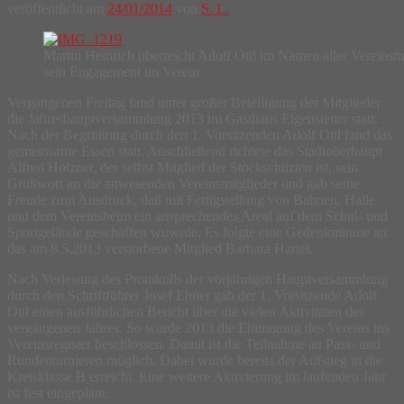
veröffentlicht am
24/01/2014
von
S. L.
Martin Heinrich überreicht Adolf Ottl im Namen aller Vereinsm
sein Engagement im Verein
Vergangenen Freitag fand unter großer Beteiligung der Mitglieder
die Jahreshauptversammlung 2013 im Gasthaus Eigenstetter statt.
Nach der Begrüßung durch den 1. Vorsitzenden Adolf Ottl fand das
gemeinsame Essen statt. Anschließend richtete das Stadtoberhaupt
Alfred Holzner, der selbst Mitglied der Stockschüzten ist, sein
Grußwort an die anwesenden Vereinsmitglieder und gab seine
Freude zum Ausdruck, daß mit Fertigstellung von Bahnen, Halle
und dem Vereinsheim ein ansprechendes Areal auf dem Schul- und
Sportgelände geschaffen wuwrde. Es folgte eine Gedenkminute an
das am 8.5.2013 verstorbene Mitglied Barbara Hartel.
Nach Verlesung des Protokolls der vorjährigen Hauptversammlung
durch den Schriftführer Josef Ehner gab der 1. Vorsitzende Adolf
Ottl einen ausführlichen Bericht über die vielen Aktivitäten des
vergangenen Jahres. So wurde 2013 die Eintragung des Vereins ins
Vereinsregister beschlossen. Damit ist die Teilnahme an Pass- und
Rundenturnieren möglich. Dabei wurde bereits der Aufstieg in die
Kreisklasse B erreicht. Eine weitere Aktivierung im laufenden Jahr
ist fest eingeplant.