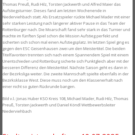
Thomas Preuß, Rudi Hilz, Torsten Jackwerth und Alfred Maier das
Aufstiegsturnier. Dieses fand am letzten Wochenende in
Niederviehbach statt. Als Ersatzspieler rückte Michael Mader mit einer
sehr starken Leistung nach längerer aktiver Pause in das Team der
Rottenburger nach. Die Moarschaft fand sehr stark in das Turnier und
machte im fünften Spiel schon die Mission Aufstieg perfekt und
sicherten sich schon mal einen Aufstiegsplatz. Im letzten Spiel ging es
gegen den ESC Geisenhausen zwei um den Meistertitel. Die beiden
Titelfavoriten trennten sich nach einem Spannendem Spiel mit einem
Unentschieden und Rottenburg sicherte sich Punktgleich aber mit der
besseren Differenz den Meistertitel. Nächste Saison geht es dann in
der Bezirksliga weiter. Die zweite Mannschaft spielte ebenfalls in der
Bezirksklasse West. Diese muss noch um den Klassenerhalt nach
einer nicht so guten Rückrunde bangen.
Bild v.l.: Jonas Huber KSO Kreis 108, Michael Mader, Rudi Hilz, Thomas
Preuß, Torsten Jackwerth und Daniel Köndl Wettbewerbsleiter
Niederviehbach